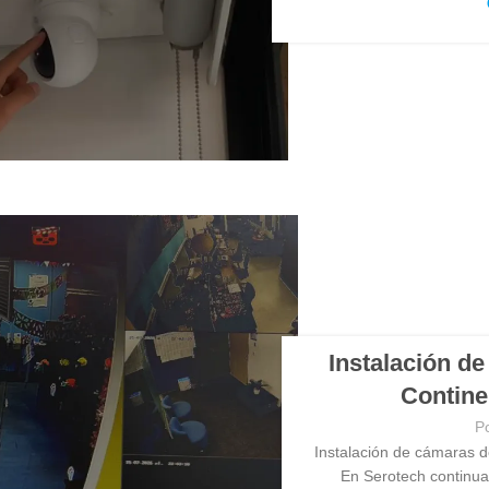
Instalación d
Contine
P
Instalación de cámaras d
En Serotech continua