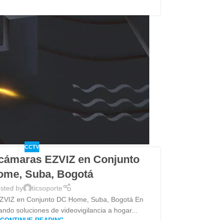
CCTV
 cámaras EZVIZ en Conjunto
me, Suba, Bogotá
sted by
ticsoporte
EZVIZ en Conjunto DC Home, Suba, Bogotá En
ndo soluciones de videovigilancia a hogar...