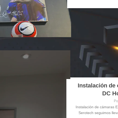
Instalación de
DC Ho
Po
Instalación de cámaras 
Serotech seguimos lleva