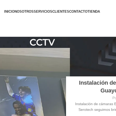
INICIO
NOSOTROS
SERVICIOS
CLIENTES
CONTACTO
TIENDA
CCTV
Instalación d
Guayo
Po
Instalación de cámaras 
Serotech seguimos brin