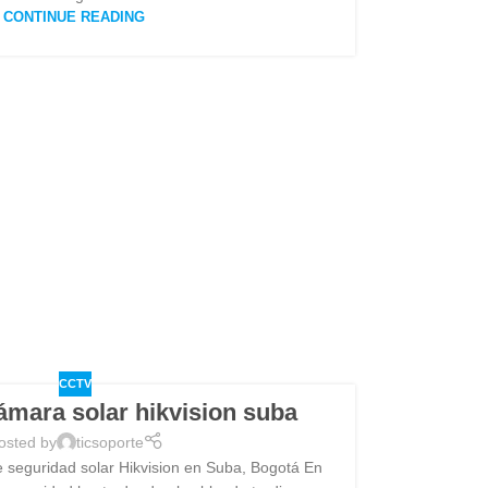
CONTINUE READING
CCTV
cámara solar hikvision suba
osted by
ticsoporte
e seguridad solar Hikvision en Suba, Bogotá En