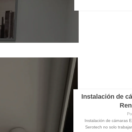
Instalación de c
Ren
Po
Instalación de cámaras E
Serotech no solo traba