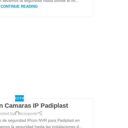
llevamos la seguridad hasta donde el int...
CONTINUE READING
CCTV
ón Camaras IP Padiplast
osted by
ticsoporte
s de seguridad IPcon NVR para Padiplast en
amos la seguridad hasta las instalaciones d...