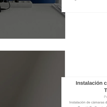
Instalación
T
P
Instalación de cámaras 