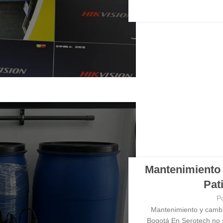
Mantenimiento
Pat
P
Mantenimiento y cambi
Bogotá En Serotech no s