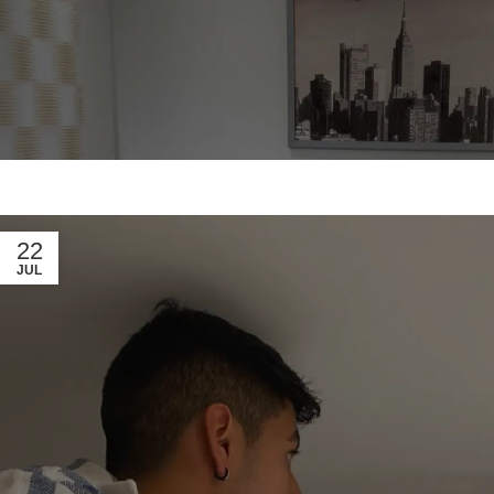
22
JUL