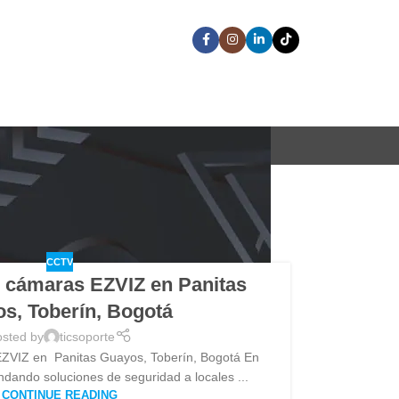
CCTV
e cámaras EZVIZ en Panitas
s, Toberín, Bogotá
sted by
ticsoporte
EZVIZ en Panitas Guayos, Toberín, Bogotá En
dando soluciones de seguridad a locales ...
CONTINUE READING