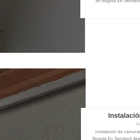
en Bogotá En Serotech 
Instalaci
P
Instalación de cámara
Bogotá En Serotech llev