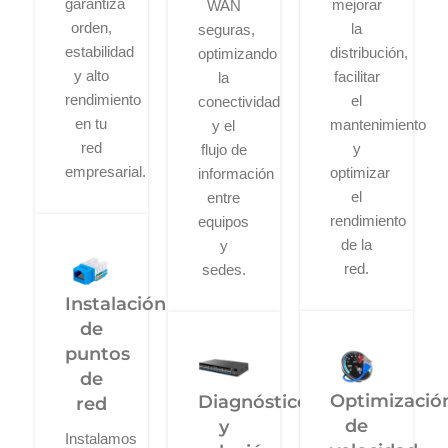
garantiza
mejorar
WAN
orden,
la
seguras,
estabilidad
distribución,
optimizando
y alto
facilitar
la
rendimiento
el
conectividad
en tu
mantenimiento
y el
red
y
flujo de
empresarial.
optimizar
información
el
entre
rendimiento
equipos
de la
y
red.
sedes.
Instalación
de
puntos
de
Optimizació
Diagnóstico
red
de
y
Instalamos