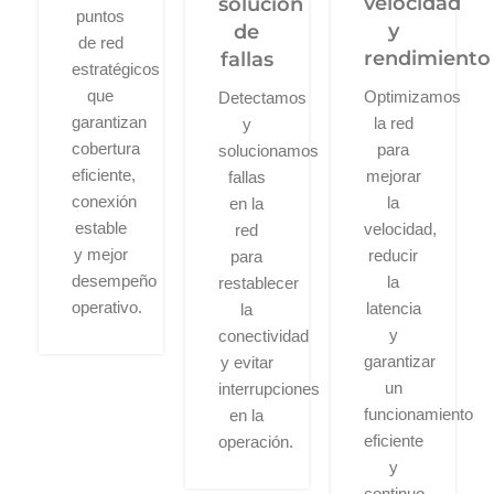
velocidad
solución
puntos
y
de
de red
rendimiento
fallas
estratégicos
que
Optimizamos
Detectamos
garantizan
la red
y
cobertura
para
solucionamos
eficiente,
mejorar
fallas
conexión
la
en la
estable
velocidad,
red
y mejor
reducir
para
desempeño
la
restablecer
operativo.
latencia
la
y
conectividad
garantizar
y evitar
un
interrupciones
funcionamiento
en la
eficiente
operación.
y
continuo.