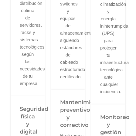
distribución
switches
climatización
óptima
y
y
de
equipos
energía
servidores,
de
ininterrumpida
racks y
almacenamiento
(UPS)
sistemas
siguiendo
para
tecnológicos
estándares
proteger
según
de
tu
las
cableado
infraestructura
necesidades
estructurado
tecnológica
de tu
certificado.
ante
empresa.
cualquier
incidencia.
Mantenimiento
Seguridad
preventivo
física
Monitoreo
y
y
y
correctivo
digital
gestión
Realizamos