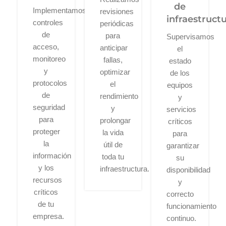
de
Implementamos
revisiones
infraestruct
controles
periódicas
de
para
Supervisamos
acceso,
anticipar
el
monitoreo
fallas,
estado
y
optimizar
de los
protocolos
el
equipos
de
rendimiento
y
seguridad
y
servicios
para
prolongar
críticos
proteger
la vida
para
la
útil de
garantizar
información
toda tu
su
y los
infraestructura.
disponibilidad
recursos
y
críticos
correcto
de tu
funcionamiento
empresa.
continuo.