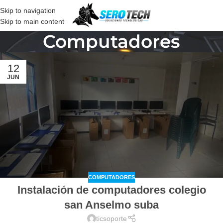
Skip to navigation
Skip to main content
Computadores
12
JUN
COMPUTADORES
Instalación de computadores colegio
san Anselmo suba
ticsoporte