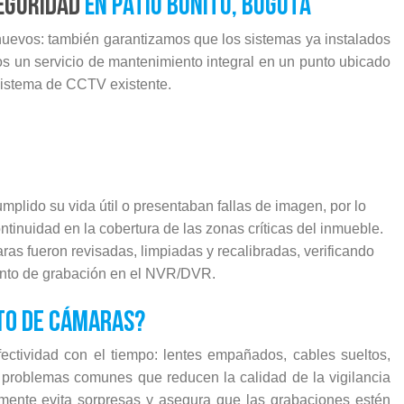
eguridad
en Patio Bonito, Bogotá
nuevos: también garantizamos que los sistemas ya instalados
s un servicio de mantenimiento integral en un punto ubicado
 sistema de CCTV existente.
plido su vida útil o presentaban fallas de imagen, por lo
inuidad en la cobertura de las zonas críticas del inmueble.
ras fueron revisadas, limpiadas y recalibradas, verificando
iento de grabación en el NVR/DVR.
o de cámaras?
ctividad con el tiempo: lentes empañados, cables sueltos,
 problemas comunes que reducen la calidad de la vigilancia
amente evita sorpresas y asegura que las grabaciones estén