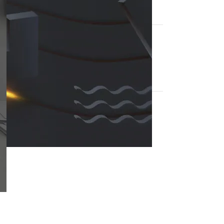
27 julio, 2026
1 Comment
Instalación de cámaras
EZVIZ H6C en Edificio
Renovart 92, Bogotá
22 julio, 2026
1 Comment
CCTV
Computadores