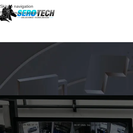
Skip to navigation
Skip to main content
C
Mantenimiento de cámaras de se
Posted by
ticsop