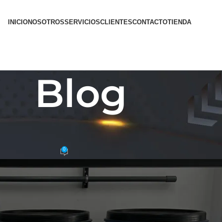
INICIO
NOSOTROS
SERVICIOS
CLIENTES
CONTACTO
TIENDA
Blog
CTV
guridad en Patio Bonito, Bogotá
0
orte
On 9 julio, 2026