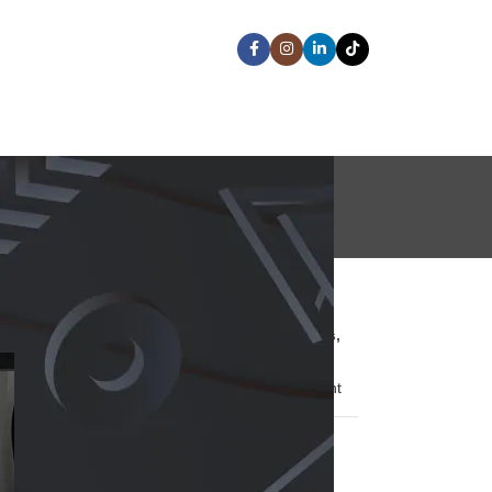
ENTRADAS RECIENTES
Instalación de cámaras
EZVIZ en Panitas Guayos,
Toberín, Bogotá
5 agosto, 2026
1 Comment
Instalación de cámaras
EZVIZ en Conjunto DC
Home, Suba, Bogotá